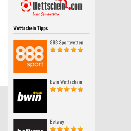
Wettschein Tipps
888 Sportwetten
Bwin Wettschein
Betway