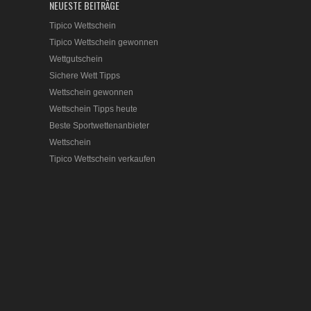
NEUESTE BEITRÄGE
Tipico Wettschein
Tipico Wettschein gewonnen
Wettgutschein
Sichere Wett Tipps
Wettschein gewonnen
Wettschein Tipps heute
Beste Sportwettenanbieter
Wettschein
Tipico Wettschein verkaufen