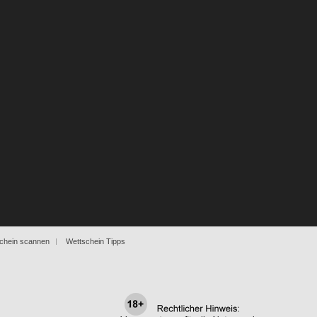
chein scannen
Wettschein Tipps