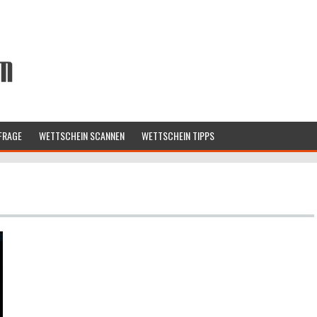
FRAGE
WETTSCHEIN SCANNEN
WETTSCHEIN TIPPS