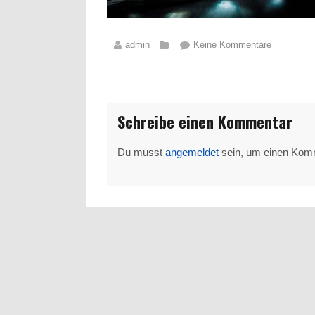
admin
Keine Kommentare
Schreibe einen Kommentar
Du musst
angemeldet
sein, um einen Kom