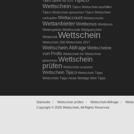
Tipico Sports für IOS
Wettschein
Tipico Wettschein ausfüllen
Tipico Wettschein gewonnen
Tipico Wettschein
Wettaccount
verkaufen
Wettaccounts
Wettanbieter
Wettbonus
Wettbüros
Wettergebnis
Wettfreunde
Wettgutschein
Wettschein
Wettportal
Wettschein 200
Wettschein 2017
Wettschein Abfrage
Wettscheine
von Profis
Wettschein für
Wettschein
Wettschein
gewonnen
prüfen
Wettschein scannen
Wettschein Tipico
Wettschein Tipps
Wettschein Tipps heute
Wetttipp
Wett Tipps
Startseite
Wettschein prüfen
Wettschein Abfrage
Wetts
Copyright © 2026
Wettschein
, All Rights Reserved