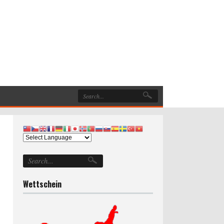
Wettschein