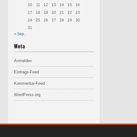
10
11
12
13
14
15
16
17
18
19
20
21
22
23
24
25
26
27
28
29
30
31
« Sep.
Meta
Anmelden
Eintrags-Feed
Kommentar-Feed
WordPress.org