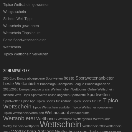
Tipico Wettschein gewonnen
Wettgutschein
Sichere Wett Tipps
Wettschein gewonnen
Wettschein Tipps heute
Beste Sportwettenanbieter
Wettschein
Tipico Wettschein verkaufen
SCHLAGWÖRTER
beste Sportwettenanbieter
200 Euro Bonus
abgegebene Sportwetten
beste Wettanbieter
Bundesliga Champions League
Bundesligasaison
2015/2016
Europa League
gratis Wetten
hohen Wettbonus
Online Wettschein
Sportwetten
sichere Wett Tipps
Sportweten online abgeben
Sportwette
Tipico
Sportwetter
Tipico App
Tipico Sports für Android
Tipico Sports für IOS
Wettschein
Tipico Wettschein ausfüllen
Tipico Wettschein gewonnen
Wettaccount
Tipico Wettschein verkaufen
Wettaccounts
Wettanbieter
Wettbonus
Wettbüros
Wettergebnis
Wettfreunde
Wettschein
Wettgutschein
Wettportal
Wettschein 200
Wettschein
Wettschein Abfrage
Wettscheine von Profis
2017
Wettschein für