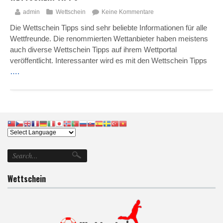
admin
Wettschein
Keine Kommentare
Die Wettschein Tipps sind sehr beliebte Informationen für alle
Wettfreunde. Die renommierten Wettanbieter haben meistens
auch diverse Wettschein Tipps auf ihrem Wettportal
veröffentlicht. Interessanter wird es mit den Wettschein Tipps
….
Wettschein