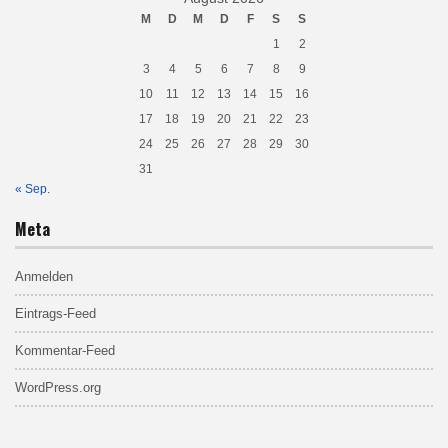
M
D
M
D
F
S
S
1
2
3
4
5
6
7
8
9
10
11
12
13
14
15
16
17
18
19
20
21
22
23
24
25
26
27
28
29
30
31
« Sep.
Meta
Anmelden
Eintrags-Feed
Kommentar-Feed
WordPress.org