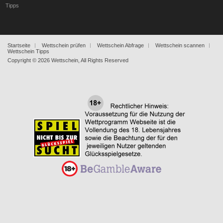
Tipps
Startseite
Wettschein prüfen
Wettschein Abfrage
Wettschein scannen
Wettschein Tipps
Copyright © 2026
Wettschein
, All Rights Reserved