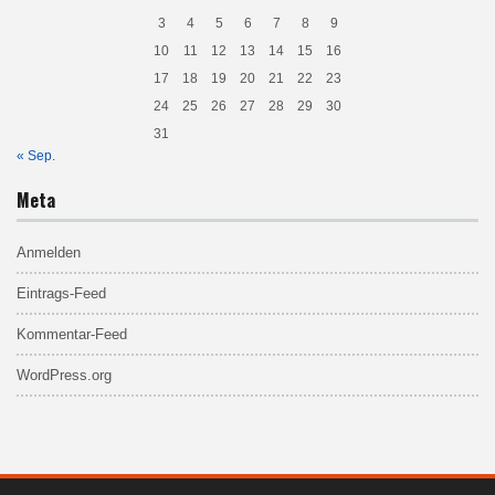
3
4
5
6
7
8
9
10
11
12
13
14
15
16
17
18
19
20
21
22
23
24
25
26
27
28
29
30
31
« Sep.
Meta
Anmelden
Eintrags-Feed
Kommentar-Feed
WordPress.org