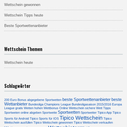
Wettschein gewonnen
Wettschein Tipps heute
Beste Sportwettenanbieter
Wettschein Themen
Wettschein heute
Schlagwörter
beste Sportwettenanbieter
beste
200 Euro Bonus
abgegebene Sportwetten
Wettanbieter
Bundesliga Champions League
Bundesligasaison 2015/2016
Europa
League
gratis Wetten
hohen Wettbonus
Online Wettschein
sichere Wett Tipps
Sportwetten
Sportweten online abgeben
Sportwette
Sportwetter
Tipico App
Tipico
Tipico Wettschein
Sports für Android
Tipico Sports für IOS
Tipico
Wettschein ausfüllen
Tipico Wettschein gewonnen
Tipico Wettschein verkaufen