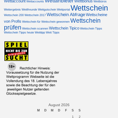
Wettanbieter
Wettaccount
Wettbonus
Wettaccounts
Wettbüros
Wettschein
Wettergebnis
Wettfreunde
Wettgutschein
Wettportal
Wettschein Abfrage
Wettscheine
Wettschein 200
Wettschein 2017
Wettschein
von Profis
Wettschein für
Wettschein gewonnen
prüfen
Wettschein Tipico
Wettschein scannen
Wettschein Tipps
Wettschein Tipps heute
Wetttipp
Wett Tipps
August 2026
M
D
M
D
F
S
S
1
2