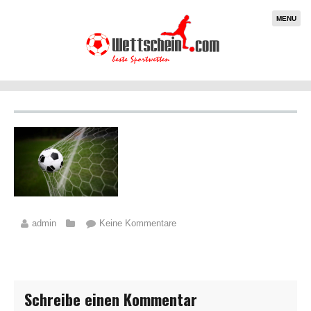
MENU
admin
Keine Kommentare
Schreibe einen Kommentar