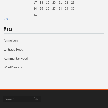
17
18
19
20
21
22
23
24
25
26
27
28
29
30
31
« Sep.
Meta
Anmelden
Eintrags-Feed
Kommentar-Feed
WordPress.org