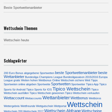
Beste Sportwettenanbieter
Wettschein Themen
Wettschein heute
Schlagwörter
beste Sportwettenanbieter
beste
200 Euro Bonus
abgegebene Sportwetten
Wettanbieter
Bundesliga Champions League
Bundesligasaison 2015/2016
Europa
League
gratis Wetten
hohen Wettbonus
Online Wettschein
sichere Wett Tipps
Sportwetten
Sportweten online abgeben
Sportwette
Sportwetter
Tipico App
Tipico
Tipico Wettschein
Sports für Android
Tipico Sports für IOS
Tipico
Wettschein ausfüllen
Tipico Wettschein gewonnen
Tipico Wettschein verkaufen
Wettanbieter
Wettaccount
Wettbonus
Wettaccounts
Wettbüros
Wettschein
Wettergebnis
Wettfreunde
Wettgutschein
Wettportal
Wettschein Abfrage
Wettscheine
Wettschein 200
Wettschein 2017