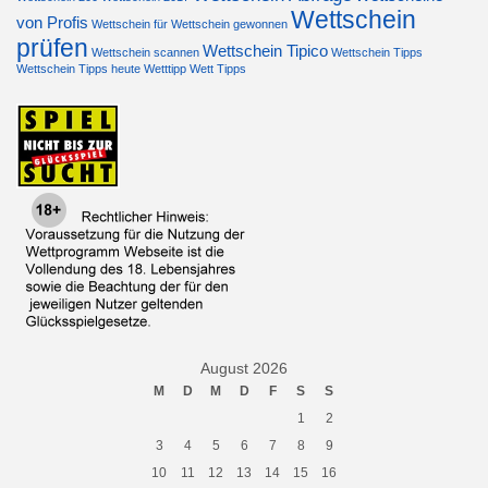
Wettschein
von Profis
Wettschein für
Wettschein gewonnen
prüfen
Wettschein Tipico
Wettschein scannen
Wettschein Tipps
Wettschein Tipps heute
Wetttipp
Wett Tipps
August 2026
M
D
M
D
F
S
S
1
2
3
4
5
6
7
8
9
10
11
12
13
14
15
16