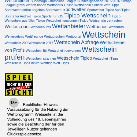
Wettanbieter
Bundesliga Champions League
Bundesligasaison 2015/2016
Europa
League
gratis Wetten
hohen Wettbonus
Online Wettschein
sichere Wett Tipps
Sportwetten
Sportweten online abgeben
Sportwette
Sportwetter
Tipico App
Tipico
Tipico Wettschein
Sports für Android
Tipico Sports für IOS
Tipico
Wettschein ausfüllen
Tipico Wettschein gewonnen
Tipico Wettschein verkaufen
Wettanbieter
Wettaccount
Wettbonus
Wettaccounts
Wettbüros
Wettschein
Wettergebnis
Wettfreunde
Wettgutschein
Wettportal
Wettschein Abfrage
Wettscheine
Wettschein 200
Wettschein 2017
Wettschein
von Profis
Wettschein für
Wettschein gewonnen
prüfen
Wettschein Tipico
Wettschein scannen
Wettschein Tipps
Wettschein Tipps heute
Wetttipp
Wett Tipps