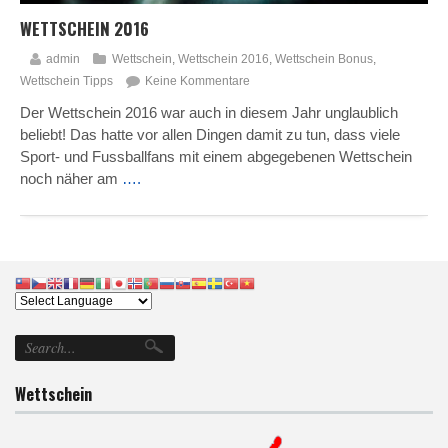
WETTSCHEIN 2016
admin
Wettschein
,
Wettschein 2016
,
Wettschein Bonus
,
Wettschein Tipps
Keine Kommentare
Der Wettschein 2016 war auch in diesem Jahr unglaublich
beliebt! Das hatte vor allen Dingen damit zu tun, dass viele
Sport- und Fussballfans mit einem abgegebenen Wettschein
noch näher am
….
Wettschein